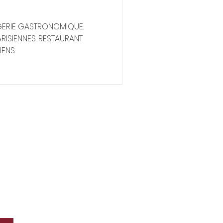
RGERIE GASTRONOMIQUE.
RISIENNES. RESTAURANT
IENS
HNWI
ieux
exclusifs & confidentiels.
ce