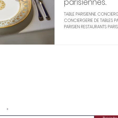
parisiennes.
TABLE PARISIENNE. CONCIE
CONCIERGERIE DE TABLES PA
PARISIEN RESTAURANTS PARIS
ONCIERGERIE ÉVÉNEMENTIELLE U
 UHNWI spécialisée en événements sur mesure dans des l
ôtels particuliers - palaces parisiens - Exclusive Paris Pla
EVENT | BtoB | BtoC | VIP | UHNWI
ail*
Rejoindre