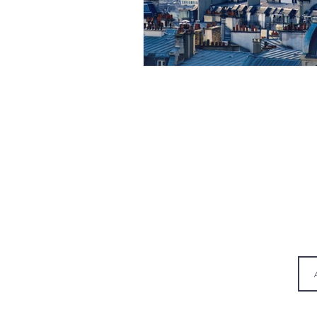
- C
Conciergerie événementielle
h
E-m