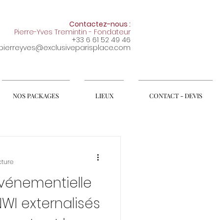
Contactez-nous :
Pierre-Yves Tremintin - Fondateur
+33 6 61 52 49 46
pierreyves@exclusiveparisplace.com
NOS PACKAGES
LIEUX
CONTACT - DEVIS
cture
vénementielle
WI externalisés