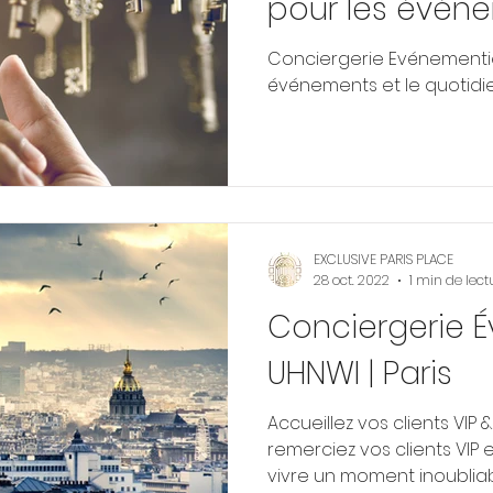
pour les événe
quotidien de vo
Conciergerie Evénementie
événements et le quotidie
EXCLUSIVE PARIS PLACE
28 oct. 2022
1 min de lect
Conciergerie É
UHNWI | Paris
Accueillez vos clients VIP 
remerciez vos clients VIP 
vivre un moment inoubliabl