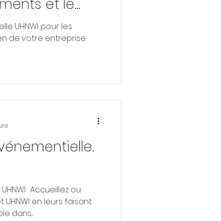
ments et le
tre entreprise.
lle UHNWI pour les
n de votre entreprise.
ure
vénementielle.
& UHNWI : Accueillez ou
et UHNWI en leurs faisant
e dans...