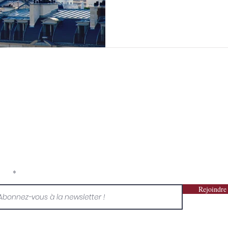
ONCIERGERIE ÉVÉNEMENTIELLE U
 UHNWI spécialisée en événements sur mesure dans des l
ôtels particuliers - palaces parisiens - Exclusive Paris Pla
EVENT | BtoB | BtoC | VIP | UHNWI
ail*
Rejoindre