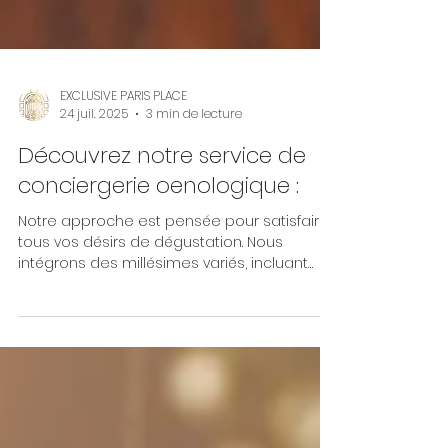
EXCLUSIVE PARIS PLACE
24 juil. 2025
3 min de lecture
Découvrez notre service de
conciergerie oenologique :
Notre approche est pensée pour satisfaire
tous vos désirs de dégustation. Nous
intégrons des millésimes variés, incluant
des vins prêts à être dégustés dès
maintenant, à leur apogée, offrant une
expérience immédiate et inoubliable. En
parallèle, nous sélectionnons des flacons