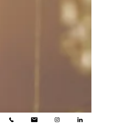
d'exception conçus pour le vieillissement,
des trésors qui s'affineront et évolueront
dans votre cave, promettant des plaisirs
futurs. Laissez-nous bâtir la cave qui vous
ressemble, un patrimoine vivant